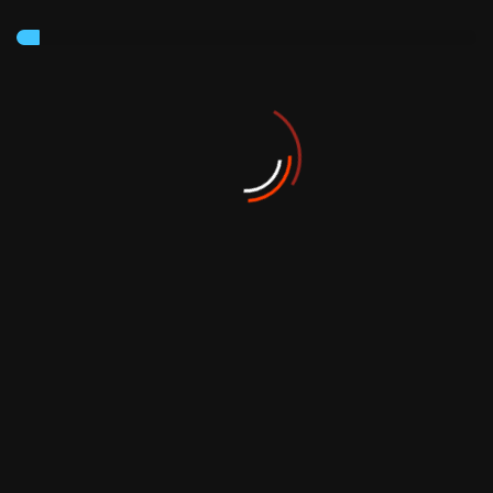
Inscrivez-vous à notre newsletter
S'abonner
Fondé en 1980, le Groupe Neifar figure parmi les groupes
les plus actifs en Tunisie.